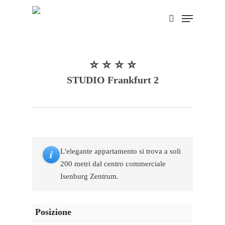
Skip
Menu
search
to
main
content
⭐ ⭐ ⭐ ⭐
STUDIO Frankfurt 2
i
L'elegante appartamento si trova a soli
200 metri dal centro commerciale
Isenburg Zentrum.
Posizione