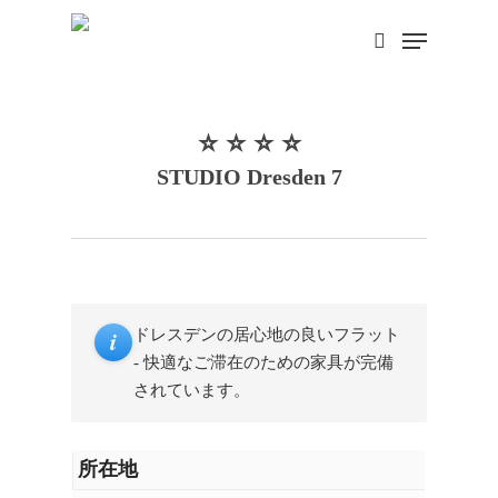
Skip
Menu
search
to
main
content
⭐ ⭐ ⭐ ⭐
STUDIO Dresden 7
i
ドレスデンの居心地の良いフラット
- 快適なご滞在のための家具が完備
されています。
所在地