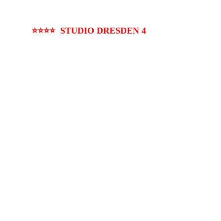
⭐⭐⭐⭐ STUDIO DRESDEN 4