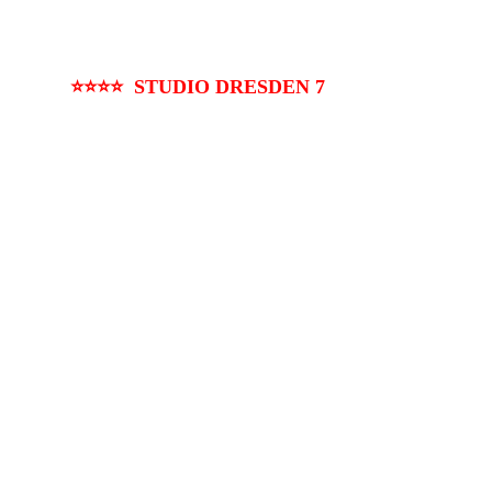
⭐⭐⭐⭐ STUDIO DRESDEN 7