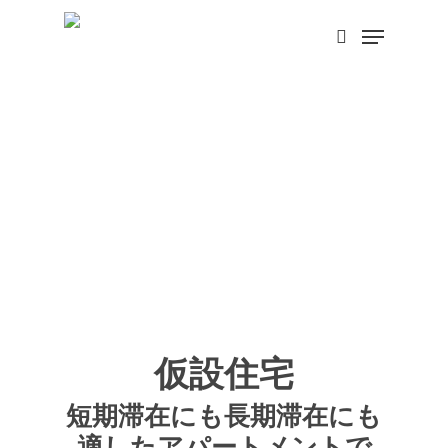
Skip
Menu
search
to
main
content
仮設住宅
短期滞在にも長期滞在にも
適したアパートメントで