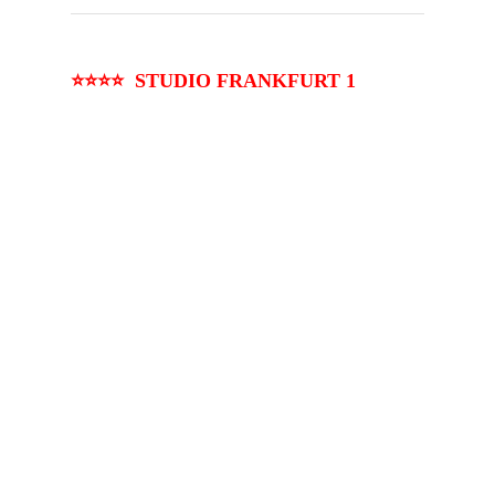
⭐⭐⭐⭐ STUDIO FRANKFURT 1