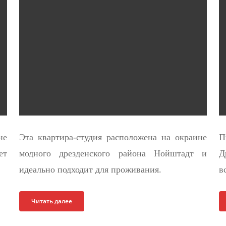
не
Эта квартира-студия расположена на окраине
П
ет
модного дрезденского района Нойштадт и
Д
идеально подходит для проживания.
в
Читать далее