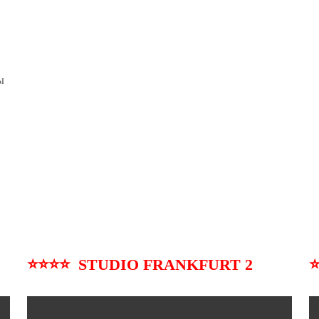
ы
⭐⭐⭐⭐ STUDIO FRANKFURT 2
⭐