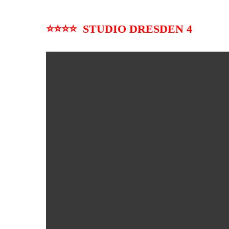
⭐⭐⭐⭐ STUDIO DRESDEN 4