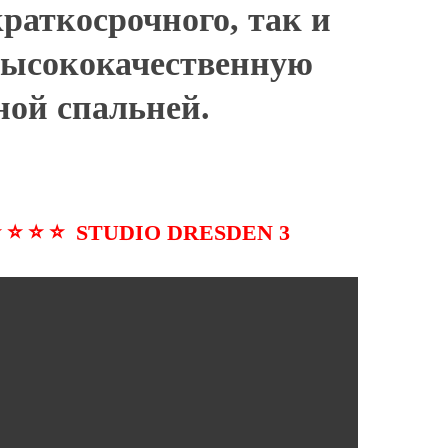
раткосрочного, так и
высококачественную
ьной спальней.
 ⭐ ⭐ ⭐ STUDIO
DRESDEN 3