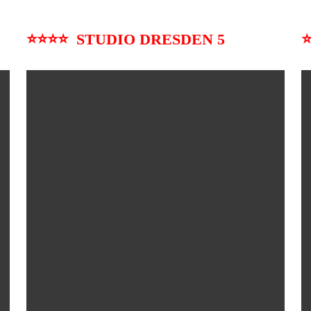
⭐⭐⭐⭐ STUDIO DRESDEN 5
⭐