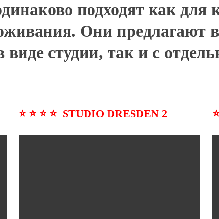
инаково подходят как для к
роживания. Они предлагают 
в виде студии, так и с отдел
⭐ ⭐ ⭐ ⭐ STUDIO
DRESDEN 2
⭐